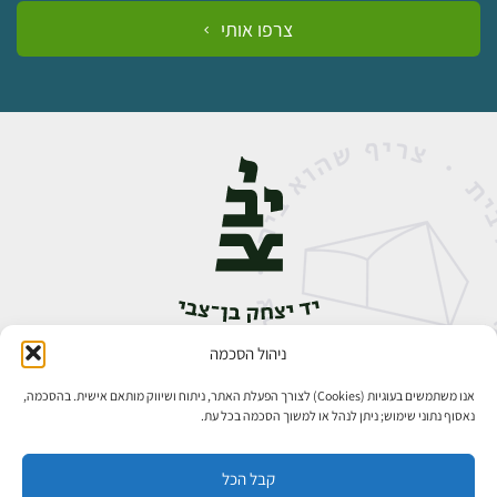
צרפו אותי
ניהול הסכמה
אבן גבירול 14, רחביה, ירושלים
טלפון:
02-5398888
אנו משתמשים בעוגיות (Cookies) לצורך הפעלת האתר, ניתוח ושיווק מותאם אישית. בהסכמה,
נאסוף נתוני שימוש; ניתן לנהל או למשוך הסכמה בכל עת.
קבל הכל