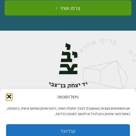
צרפו אותי
ניהול הסכמה
אבן גבירול 14, רחביה, ירושלים
טלפון:
02-5398888
אנו משתמשים בעוגיות (Cookies) לצורך הפעלת האתר, ניתוח ושיווק מותאם אישית. בהסכמה,
נאסוף נתוני שימוש; ניתן לנהל או למשוך הסכמה בכל עת.
קבל הכל