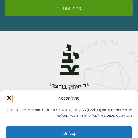
צרפו אותי
ניהול הסכמה
אבן גבירול 14, רחביה, ירושלים
טלפון:
02-5398888
אנו משתמשים בעוגיות (Cookies) לצורך הפעלת האתר, ניתוח ושיווק מותאם אישית. בהסכמה,
נאסוף נתוני שימוש; ניתן לנהל או למשוך הסכמה בכל עת.
קבל הכל