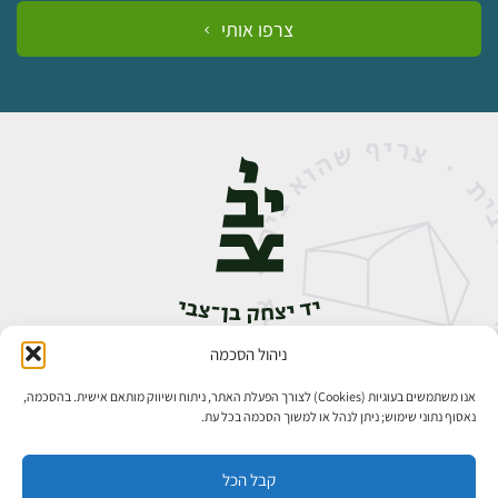
צרפו אותי
ניהול הסכמה
אבן גבירול 14, רחביה, ירושלים
טלפון:
02-5398888
אנו משתמשים בעוגיות (Cookies) לצורך הפעלת האתר, ניתוח ושיווק מותאם אישית. בהסכמה,
נאסוף נתוני שימוש; ניתן לנהל או למשוך הסכמה בכל עת.
קבל הכל