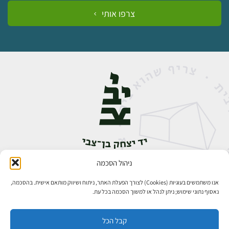
צרפו אותי
ניהול הסכמה
אבן גבירול 14, רחביה, ירושלים
טלפון:
02-5398888
אנו משתמשים בעוגיות (Cookies) לצורך הפעלת האתר, ניתוח ושיווק מותאם אישית. בהסכמה,
נאסוף נתוני שימוש; ניתן לנהל או למשוך הסכמה בכל עת.
קבל הכל