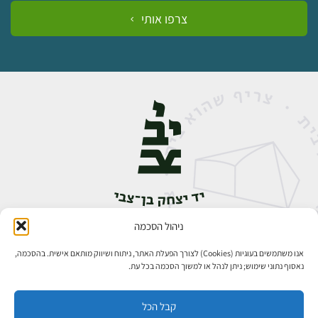
צרפו אותי
ניהול הסכמה
אבן גבירול 14, רחביה, ירושלים
טלפון:
02-5398888
אנו משתמשים בעוגיות (Cookies) לצורך הפעלת האתר, ניתוח ושיווק מותאם אישית. בהסכמה,
נאסוף נתוני שימוש; ניתן לנהל או למשוך הסכמה בכל עת.
קבל הכל