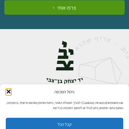
צרפו אותי
ניהול הסכמה
אבן גבירול 14, רחביה, ירושלים
טלפון:
02-5398888
אנו משתמשים בעוגיות (Cookies) לצורך הפעלת האתר, ניתוח ושיווק מותאם אישית. בהסכמה,
נאסוף נתוני שימוש; ניתן לנהל או למשוך הסכמה בכל עת.
קבל הכל