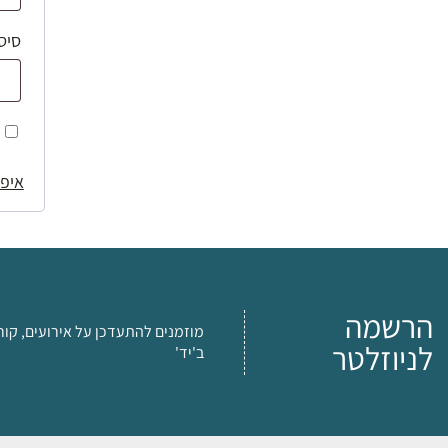
סיס
איפו
הרשמה
מוזמנים להתעדכן על אירועים, קור
לניוזלטר
ב'יד'