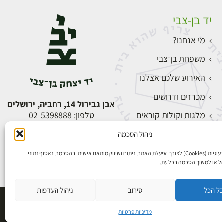
יד בן-צבי
מי אנחנו?
משפחת בן־צבי
האירוע שלכם אצלנו
מכרזים ודרושים
אבן גבירול 14, רחביה, ירושלים
מלגות וקולות קוראים
טלפון:
02-5398888
צור קשר
ניהול הסכמה
התחברות
אנו משתמשים בעוגיות (Cookies) לצורך הפעלת האתר, ניתוח ושיווק מותאם אישית. בהסכמה, נאסוף נתוני
הל או למשוך הסכמה בכל עת.
ל הכל
סירוב
ניהול העדפות
פיתוח אתרים
מדיניות פרטיות