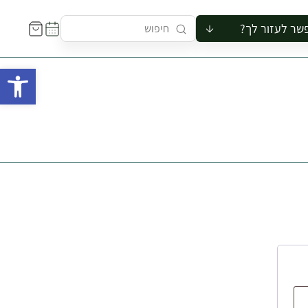
שר לעזור לך?
ור לקבוצה
פתח 
סיור
קורס
ר
רייה
ור בצריף