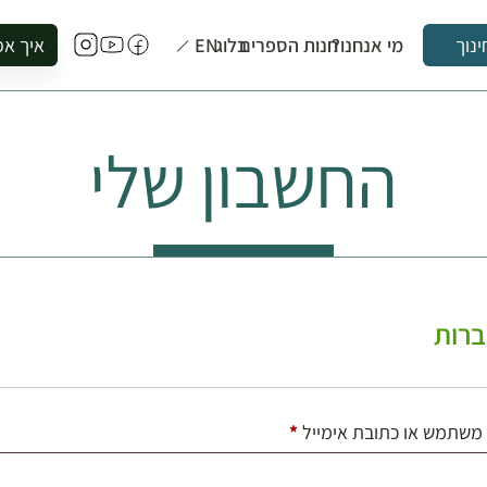
מי אנחנו?
חנות הספרים
בלוג
EN
איך אפ
ינוך
להזמין סי
להירשם ל
החשבון שלי
להירשם ל
לקנות ספ
לבקר בספ
לתאם ביק
רות
חובה
משתמש או כתובת אימייל
*