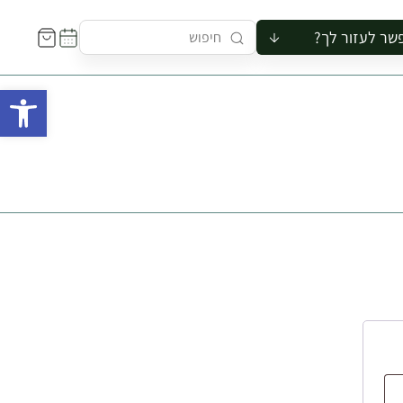
שר לעזור לך?
ור לקבוצה
פתח 
סיור
קורס
ר
רייה
ור בצריף