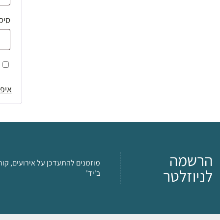
סיס
איפו
הרשמה
מוזמנים להתעדכן על אירועים, קור
לניוזלטר
ב'יד'