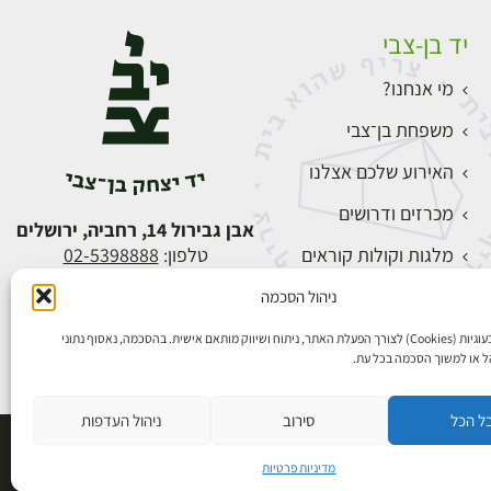
יד בן-צבי
מי אנחנו?
משפחת בן־צבי
האירוע שלכם אצלנו
מכרזים ודרושים
אבן גבירול 14, רחביה, ירושלים
מלגות וקולות קוראים
טלפון:
02-5398888
צור קשר
ניהול הסכמה
התחברות
אנו משתמשים בעוגיות (Cookies) לצורך הפעלת האתר, ניתוח ושיווק מותאם אישית. בהסכמה, נאסוף נתוני
הל או למשוך הסכמה בכל עת.
ל הכל
סירוב
ניהול העדפות
פיתוח אתרים
מדיניות פרטיות