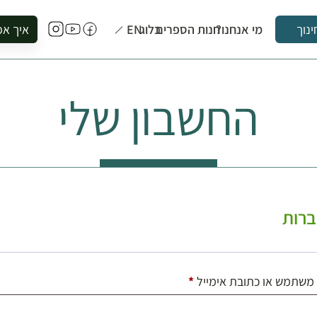
מי אנחנו?
חנות הספרים
בלוג
EN
איך אפ
ינוך
להזמין סי
להירשם ל
החשבון שלי
להירשם ל
לקנות ספ
לבקר בספ
לתאם ביק
רות
חובה
משתמש או כתובת אימייל
*