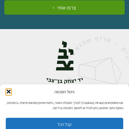
צרפו אותי
ניהול הסכמה
אבן גבירול 14, רחביה, ירושלים
טלפון:
02-5398888
אנו משתמשים בעוגיות (Cookies) לצורך הפעלת האתר, ניתוח ושיווק מותאם אישית. בהסכמה,
נאסוף נתוני שימוש; ניתן לנהל או למשוך הסכמה בכל עת.
קבל הכל