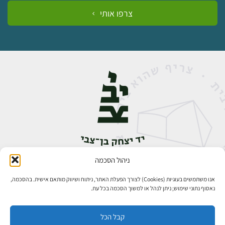
צרפו אותי
ניהול הסכמה
אבן גבירול 14, רחביה, ירושלים
טלפון:
02-5398888
אנו משתמשים בעוגיות (Cookies) לצורך הפעלת האתר, ניתוח ושיווק מותאם אישית. בהסכמה,
נאסוף נתוני שימוש; ניתן לנהל או למשוך הסכמה בכל עת.
קבל הכל