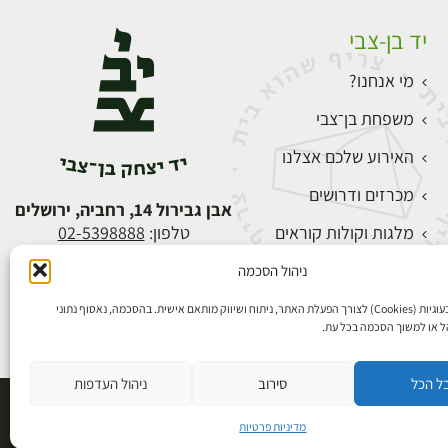
יד בן-צבי
מי אנחנו?
משפחת בן־צבי
האירוע שלכם אצלנו
מכרזים ודרושים
אבן גבירול 14, רחביה, ירושלים
מלגות וקולות קוראים
טלפון:
02-5398888
צור קשר
ניהול הסכמה
התחברות
אנו משתמשים בעוגיות (Cookies) לצורך הפעלת האתר, ניתוח ושיווק מותאם אישית. בהסכמה, נאסוף נתוני
הל או למשוך הסכמה בכל עת.
ל הכל
סירוב
ניהול העדפות
פיתוח אתרים
מדיניות פרטיות