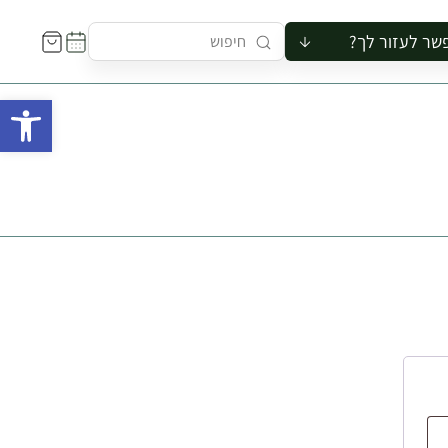
שר לעזור לך?
ור לקבוצה
פתח 
סיור
קורס
ר
רייה
ור בצריף