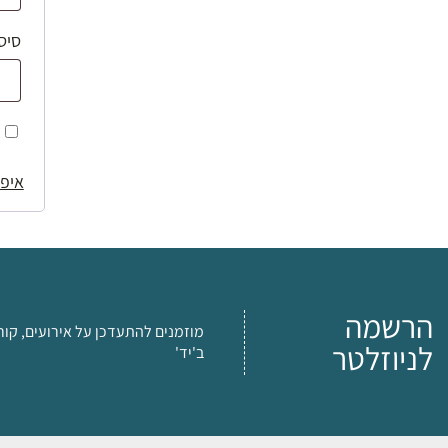
סיס
איפו
הרשמה
מוזמנים להתעדכן על אירועים, קור
לניוזלטר
ב'יד'