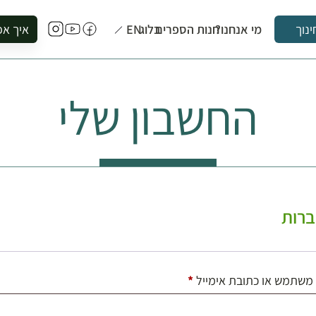
מי אנחנו?
חנות הספרים
בלוג
EN
איך אפ
ינוך
להזמין סי
להירשם ל
החשבון שלי
להירשם ל
לקנות ספ
לבקר בספ
לתאם ביק
רות
חובה
משתמש או כתובת אימייל
*