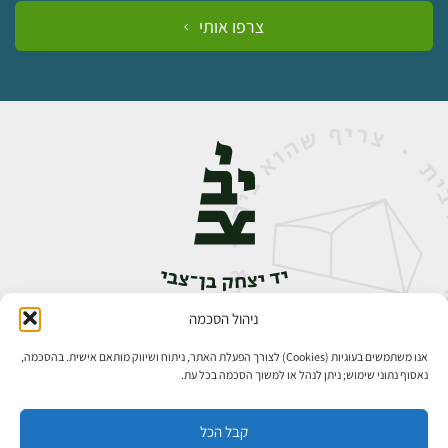
צרפו אותי
ניהול הסכמה
אבן גבירול 14, רחביה, ירושלים
טלפון:
02-5398888
אנו משתמשים בעוגיות (Cookies) לצורך הפעלת האתר, ניתוח ושיווק מותאם אישית. בהסכמה,
נאסוף נתוני שימוש; ניתן לנהל או למשוך הסכמה בכל עת.
קבל הכל