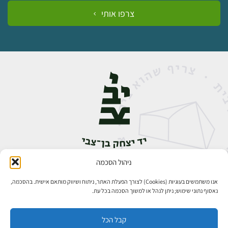
צרפו אותי
ניהול הסכמה
אבן גבירול 14, רחביה, ירושלים
טלפון:
02-5398888
אנו משתמשים בעוגיות (Cookies) לצורך הפעלת האתר, ניתוח ושיווק מותאם אישית. בהסכמה,
נאסוף נתוני שימוש; ניתן לנהל או למשוך הסכמה בכל עת.
קבל הכל