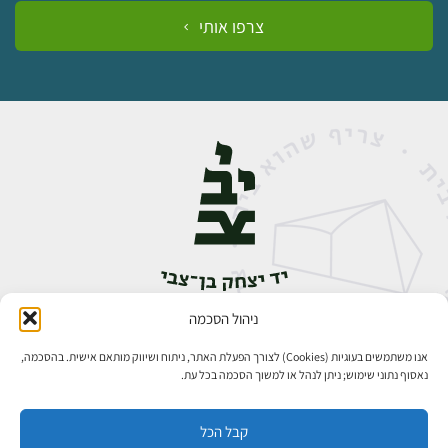
צרפו אותי
ניהול הסכמה
אבן גבירול 14, רחביה, ירושלים
טלפון:
02-5398888
אנו משתמשים בעוגיות (Cookies) לצורך הפעלת האתר, ניתוח ושיווק מותאם אישית. בהסכמה,
נאסוף נתוני שימוש; ניתן לנהל או למשוך הסכמה בכל עת.
קבל הכל