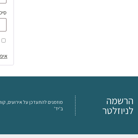
סיס
איפו
הרשמה
מוזמנים להתעדכן על אירועים, קור
לניוזלטר
ב'יד'