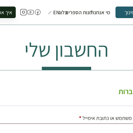
מי אנחנו?
חנות הספרים
בלוג
EN
איך אפ
ינוך
להזמין סי
להירשם ל
החשבון שלי
להירשם ל
לקנות ספ
לבקר בספ
לתאם ביק
רות
חובה
משתמש או כתובת אימייל
*