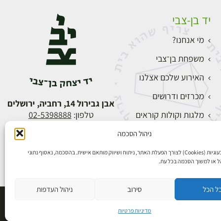
יד בן-צבי
מי אנחנו?
משפחת בן־צבי
האירוע שלכם אצלנו
מכרזים ודרושים
אבן גבירול 14, רחביה, ירושלים
מלגות וקולות קוראים
טלפון:
02-5398888
צור קשר
ניהול הסכמה
התחברות
אנו משתמשים בעוגיות (Cookies) לצורך הפעלת האתר, ניתוח ושיווק מותאם אישית. בהסכמה, נאסוף נתוני
הל או למשוך הסכמה בכל עת.
ל הכל
סירוב
ניהול העדפות
פיתוח אתרים
מדיניות פרטיות