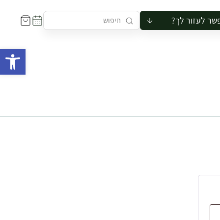
שר לעזור לך?
ור לקבוצה
פתח 
סיור
קורס
ר
רייה
ור בצריף