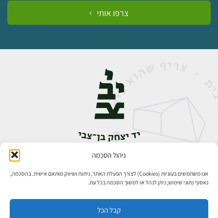
צרפו אותי
ניהול הסכמה
אבן גבירול 14, רחביה, ירושלים
טלפון:
02-5398888
אנו משתמשים בעוגיות (Cookies) לצורך הפעלת האתר, ניתוח ושיווק מותאם אישית. בהסכמה,
נאסוף נתוני שימוש; ניתן לנהל או למשוך הסכמה בכל עת.
קבל הכל