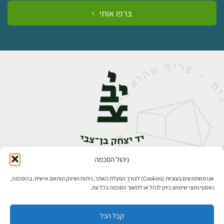
צרפו אותי
ניהול הסכמה
אבן גבירול 14, רחביה, ירושלים
טלפון:
02-5398888
אנו משתמשים בעוגיות (Cookies) לצורך הפעלת האתר, ניתוח ושיווק מותאם אישית. בהסכמה,
נאסוף נתוני שימוש; ניתן לנהל או למשוך הסכמה בכל עת.
קבל הכל