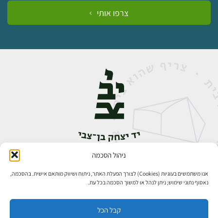
צרפו אותי
ניהול הסכמה
אבן גבירול 14, רחביה, ירושלים
טלפון:
02-5398888
אנו משתמשים בעוגיות (Cookies) לצורך הפעלת האתר, ניתוח ושיווק מותאם אישית. בהסכמה,
נאסוף נתוני שימוש; ניתן לנהל או למשוך הסכמה בכל עת.
קבל הכל