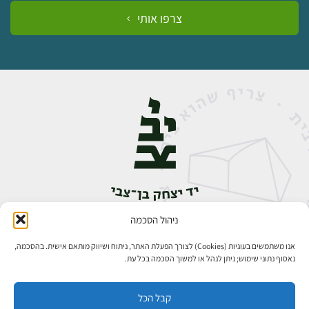
צרפו אותי
ניהול הסכמה
אבן גבירול 14, רחביה, ירושלים
טלפון:
02-5398888
אנו משתמשים בעוגיות (Cookies) לצורך הפעלת האתר, ניתוח ושיווק מותאם אישית. בהסכמה,
נאסוף נתוני שימוש; ניתן לנהל או למשוך הסכמה בכל עת.
קבל הכל