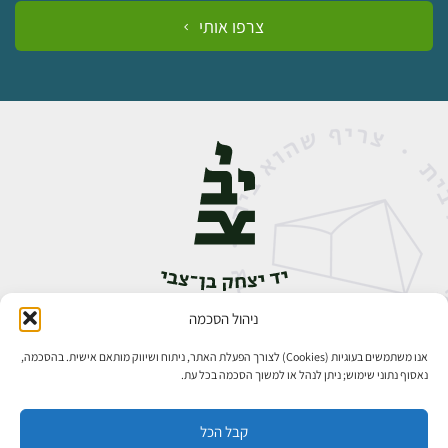
צרפו אותי
ניהול הסכמה
אבן גבירול 14, רחביה, ירושלים
טלפון:
02-5398888
אנו משתמשים בעוגיות (Cookies) לצורך הפעלת האתר, ניתוח ושיווק מותאם אישית. בהסכמה,
נאסוף נתוני שימוש; ניתן לנהל או למשוך הסכמה בכל עת.
קבל הכל