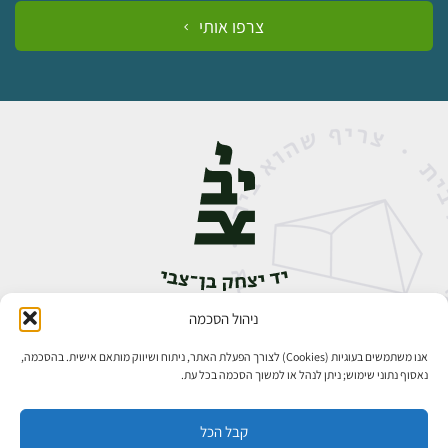
צרפו אותי
ניהול הסכמה
אבן גבירול 14, רחביה, ירושלים
טלפון:
02-5398888
אנו משתמשים בעוגיות (Cookies) לצורך הפעלת האתר, ניתוח ושיווק מותאם אישית. בהסכמה,
נאסוף נתוני שימוש; ניתן לנהל או למשוך הסכמה בכל עת.
קבל הכל