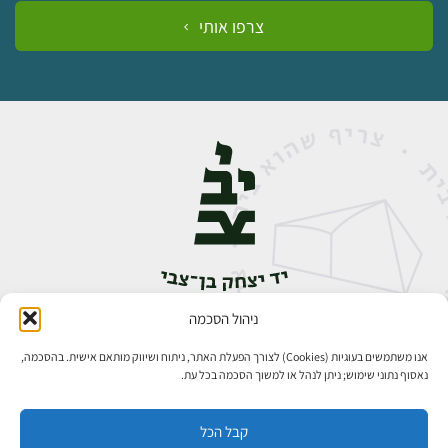
צרפו אותי
ניהול הסכמה
אבן גבירול 14, רחביה, ירושלים
טלפון:
02-5398888
אנו משתמשים בעוגיות (Cookies) לצורך הפעלת האתר, ניתוח ושיווק מותאם אישית. בהסכמה,
נאסוף נתוני שימוש; ניתן לנהל או למשוך הסכמה בכל עת.
קבל הכל