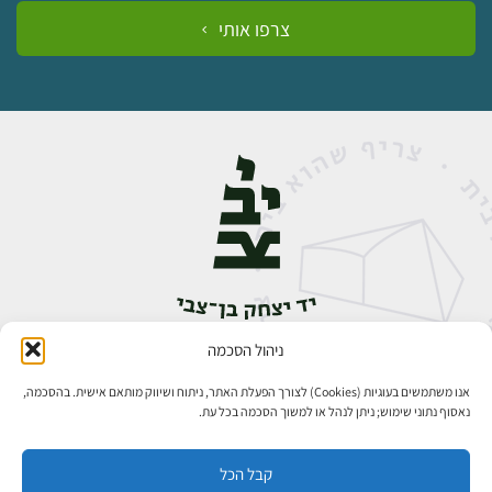
צרפו אותי
ניהול הסכמה
אבן גבירול 14, רחביה, ירושלים
טלפון:
02-5398888
אנו משתמשים בעוגיות (Cookies) לצורך הפעלת האתר, ניתוח ושיווק מותאם אישית. בהסכמה,
נאסוף נתוני שימוש; ניתן לנהל או למשוך הסכמה בכל עת.
קבל הכל