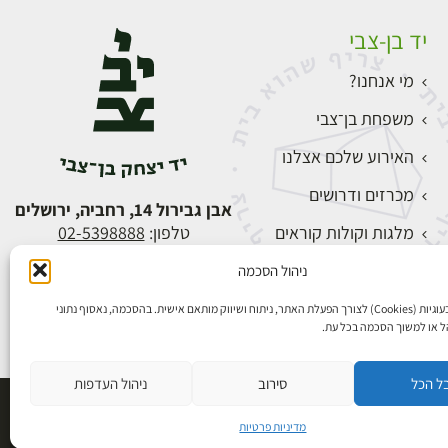
יד בן-צבי
מי אנחנו?
משפחת בן־צבי
האירוע שלכם אצלנו
מכרזים ודרושים
אבן גבירול 14, רחביה, ירושלים
מלגות וקולות קוראים
טלפון:
02-5398888
צור קשר
ניהול הסכמה
התחברות
אנו משתמשים בעוגיות (Cookies) לצורך הפעלת האתר, ניתוח ושיווק מותאם אישית. בהסכמה, נאסוף נתוני
הל או למשוך הסכמה בכל עת.
ל הכל
סירוב
ניהול העדפות
פיתוח אתרים
מדיניות פרטיות