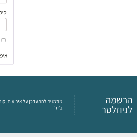
סיס
איפו
הרשמה
מוזמנים להתעדכן על אירועים, קור
לניוזלטר
ב'יד'