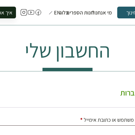
מי אנחנו?
חנות הספרים
בלוג
EN
איך אפ
ינוך
להזמין סי
להירשם ל
החשבון שלי
להירשם ל
לקנות ספ
לבקר בספ
לתאם ביק
רות
חובה
משתמש או כתובת אימייל
*