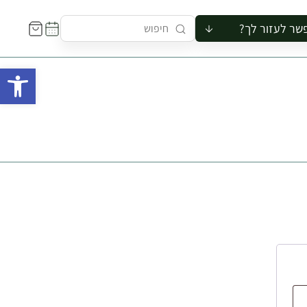
שר לעזור לך?
ור לקבוצה
פתח 
סיור
קורס
ר
רייה
ור בצריף