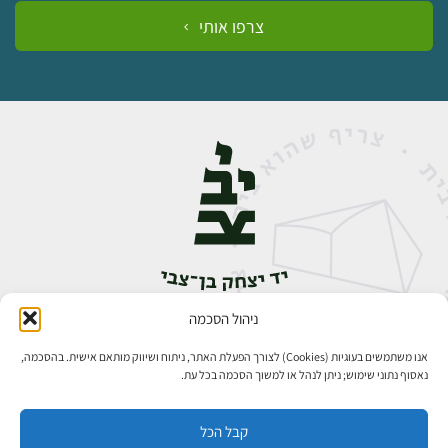
צרפו אותי
ניהול הסכמה
אבן גבירול 14, רחביה, ירושלים
טלפון:
02-5398888
אנו משתמשים בעוגיות (Cookies) לצורך הפעלת האתר, ניתוח ושיווק מותאם אישית. בהסכמה,
נאסוף נתוני שימוש; ניתן לנהל או למשוך הסכמה בכל עת.
קבל הכל