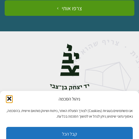
צרפו אותי
ניהול הסכמה
אבן גבירול 14, רחביה, ירושלים
טלפון:
02-5398888
אנו משתמשים בעוגיות (Cookies) לצורך הפעלת האתר, ניתוח ושיווק מותאם אישית. בהסכמה,
נאסוף נתוני שימוש; ניתן לנהל או למשוך הסכמה בכל עת.
קבל הכל