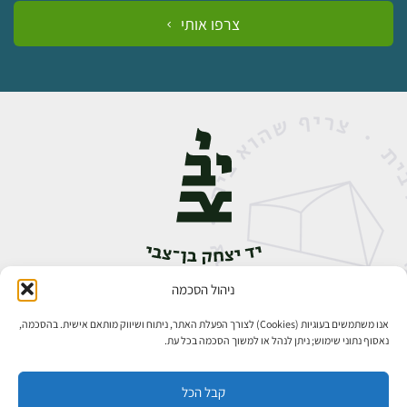
צרפו אותי
ניהול הסכמה
אבן גבירול 14, רחביה, ירושלים
טלפון:
02-5398888
אנו משתמשים בעוגיות (Cookies) לצורך הפעלת האתר, ניתוח ושיווק מותאם אישית. בהסכמה,
נאסוף נתוני שימוש; ניתן לנהל או למשוך הסכמה בכל עת.
קבל הכל