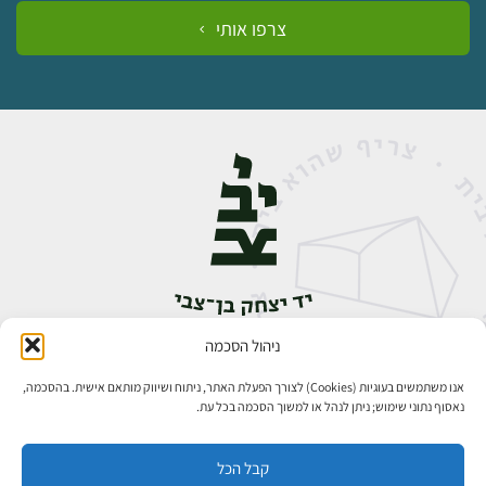
צרפו אותי
ניהול הסכמה
אבן גבירול 14, רחביה, ירושלים
טלפון:
02-5398888
אנו משתמשים בעוגיות (Cookies) לצורך הפעלת האתר, ניתוח ושיווק מותאם אישית. בהסכמה,
נאסוף נתוני שימוש; ניתן לנהל או למשוך הסכמה בכל עת.
קבל הכל