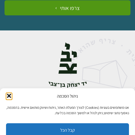
צרפו אותי
ניהול הסכמה
אבן גבירול 14, רחביה, ירושלים
טלפון:
02-5398888
אנו משתמשים בעוגיות (Cookies) לצורך הפעלת האתר, ניתוח ושיווק מותאם אישית. בהסכמה,
נאסוף נתוני שימוש; ניתן לנהל או למשוך הסכמה בכל עת.
קבל הכל