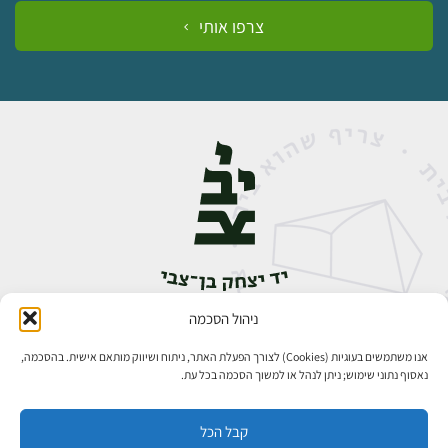
צרפו אותי
ניהול הסכמה
אבן גבירול 14, רחביה, ירושלים
טלפון:
02-5398888
אנו משתמשים בעוגיות (Cookies) לצורך הפעלת האתר, ניתוח ושיווק מותאם אישית. בהסכמה,
נאסוף נתוני שימוש; ניתן לנהל או למשוך הסכמה בכל עת.
קבל הכל