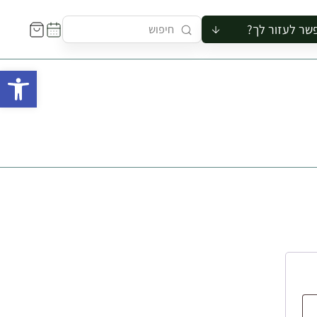
שר לעזור לך?
ור לקבוצה
פתח 
סיור
קורס
ר
רייה
ור בצריף