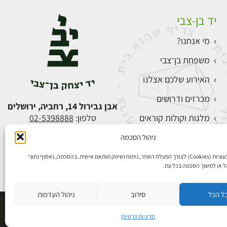
יד בן-צבי
מי אנחנו?
משפחת בן־צבי
האירוע שלכם אצלנו
מכרזים ודרושים
אבן גבירול 14, רחביה, ירושלים
מלגות וקולות קוראים
טלפון:
02-5398888
צור קשר
ניהול הסכמה
התחברות
אנו משתמשים בעוגיות (Cookies) לצורך הפעלת האתר, ניתוח ושיווק מותאם אישית. בהסכמה, נאסוף נתוני
הל או למשוך הסכמה בכל עת.
ל הכל
סירוב
ניהול העדפות
פיתוח אתרים
מדיניות פרטיות