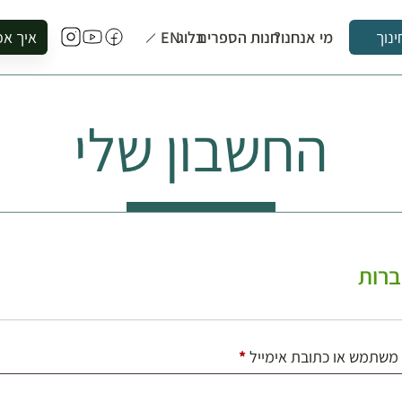
מי אנחנו?
חנות הספרים
בלוג
EN
איך אפ
ינוך
להזמין סי
להירשם ל
החשבון שלי
להירשם ל
לקנות ספ
לבקר בספ
לתאם ביק
רות
חובה
משתמש או כתובת אימייל
*