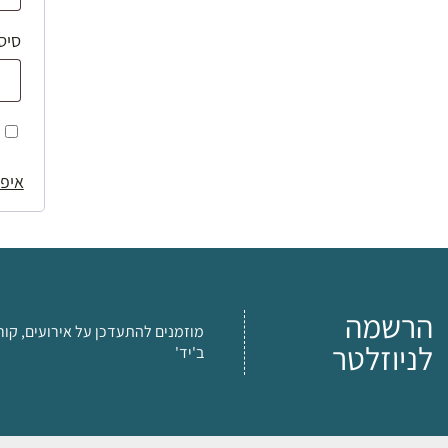
סיס
איפו
הרשמה
מוזמנים להתעדכן על אירועים, קור
לניוזלטר
ב'יד'