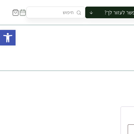
שר לעזור לך?
ור לקבוצה
פתח 
סיור
קורס
ר
רייה
ור בצריף