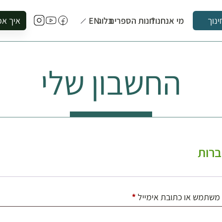
מי אנחנו?
חנות הספרים
בלוג
EN
איך אפ
ינוך
להזמין סי
להירשם ל
החשבון שלי
להירשם ל
לקנות ספ
לבקר בספ
לתאם ביק
רות
חובה
משתמש או כתובת אימייל
*