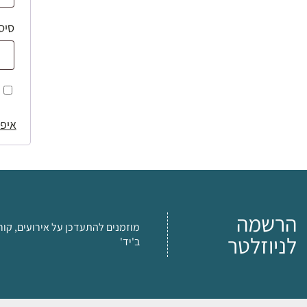
סיס
איפו
הרשמה
מוזמנים להתעדכן על אירועים, קור
לניוזלטר
ב'יד'