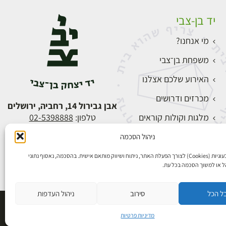
יד בן-צבי
מי אנחנו?
משפחת בן־צבי
האירוע שלכם אצלנו
מכרזים ודרושים
אבן גבירול 14, רחביה, ירושלים
מלגות וקולות קוראים
טלפון:
02-5398888
צור קשר
ניהול הסכמה
התחברות
אנו משתמשים בעוגיות (Cookies) לצורך הפעלת האתר, ניתוח ושיווק מותאם אישית. בהסכמה, נאסוף נתוני
הל או למשוך הסכמה בכל עת.
ל הכל
סירוב
ניהול העדפות
פיתוח אתרים
מדיניות פרטיות