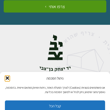
צרפו אותי
ניהול הסכמה
אבן גבירול 14, רחביה, ירושלים
טלפון:
02-5398888
אנו משתמשים בעוגיות (Cookies) לצורך הפעלת האתר, ניתוח ושיווק מותאם אישית. בהסכמה,
נאסוף נתוני שימוש; ניתן לנהל או למשוך הסכמה בכל עת.
קבל הכל