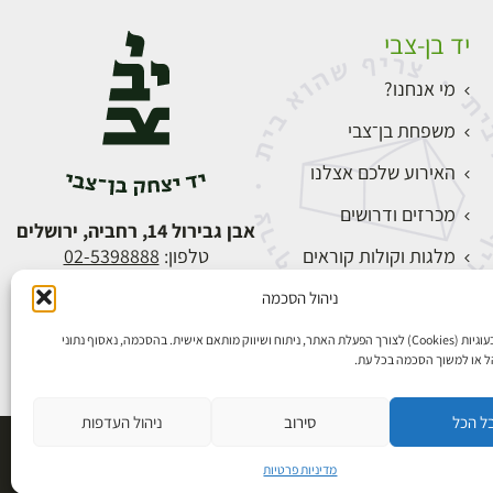
יד בן-צבי
מי אנחנו?
משפחת בן־צבי
האירוע שלכם אצלנו
מכרזים ודרושים
אבן גבירול 14, רחביה, ירושלים
מלגות וקולות קוראים
טלפון:
02-5398888
צור קשר
ניהול הסכמה
התחברות
אנו משתמשים בעוגיות (Cookies) לצורך הפעלת האתר, ניתוח ושיווק מותאם אישית. בהסכמה, נאסוף נתוני
הל או למשוך הסכמה בכל עת.
ל הכל
סירוב
ניהול העדפות
פיתוח אתרים
מדיניות פרטיות