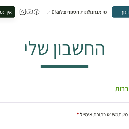
מי אנחנו?
חנות הספרים
בלוג
EN
איך אפ
ינוך
להזמין סי
להירשם ל
החשבון שלי
להירשם ל
לקנות ספ
לבקר בספ
לתאם ביק
רות
חובה
משתמש או כתובת אימייל
*