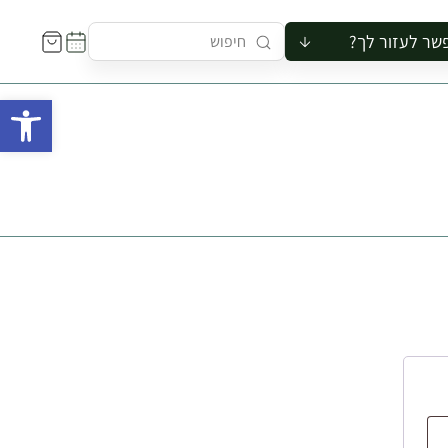
שר לעזור לך?
ור לקבוצה
פתח 
סיור
קורס
ר
רייה
ור בצריף