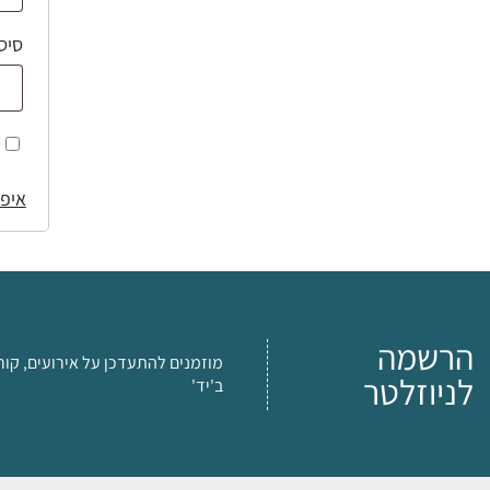
סיס
איפו
הרשמה
מוזמנים להתעדכן על אירועים, קור
לניוזלטר
ב'יד'