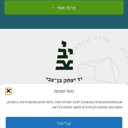
צרפו אותי
ניהול הסכמה
אבן גבירול 14, רחביה, ירושלים
טלפון:
02-5398888
אנו משתמשים בעוגיות (Cookies) לצורך הפעלת האתר, ניתוח ושיווק מותאם אישית. בהסכמה,
נאסוף נתוני שימוש; ניתן לנהל או למשוך הסכמה בכל עת.
קבל הכל