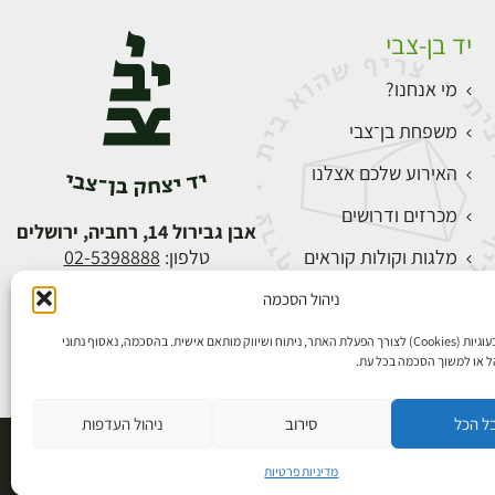
יד בן-צבי
מי אנחנו?
משפחת בן־צבי
האירוע שלכם אצלנו
מכרזים ודרושים
אבן גבירול 14, רחביה, ירושלים
מלגות וקולות קוראים
טלפון:
02-5398888
צור קשר
ניהול הסכמה
התחברות
אנו משתמשים בעוגיות (Cookies) לצורך הפעלת האתר, ניתוח ושיווק מותאם אישית. בהסכמה, נאסוף נתוני
הל או למשוך הסכמה בכל עת.
ל הכל
סירוב
ניהול העדפות
פיתוח אתרים
מדיניות פרטיות