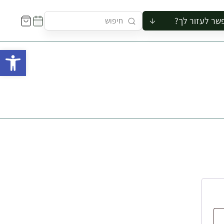
שר לעזור לך?
ור לקבוצה
פתח 
סיור
קורס
ר
רייה
ור בצריף