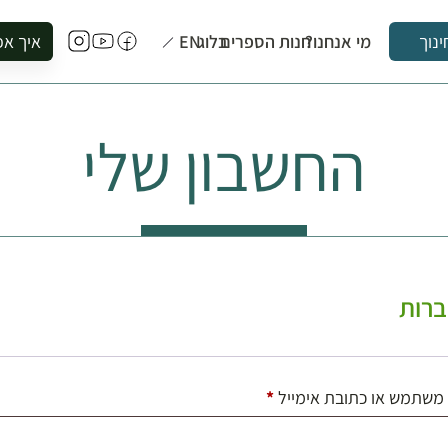
מי אנחנו?
חנות הספרים
בלוג
EN
איך אפ
ינוך
להזמין סי
להירשם ל
החשבון שלי
להירשם ל
לקנות ספ
לבקר בספ
לתאם ביק
רות
חובה
משתמש או כתובת אימייל
*