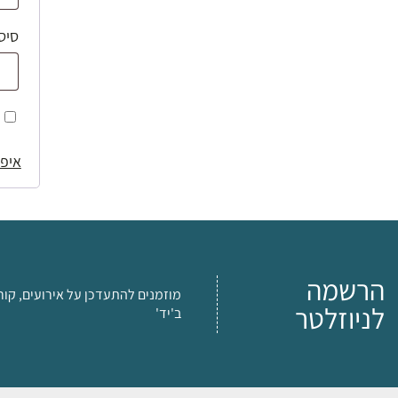
סיס
איפו
הרשמה
מוזמנים להתעדכן על אירועים, קור
לניוזלטר
ב'יד'