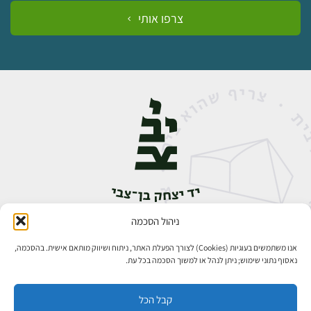
צרפו אותי
ניהול הסכמה
אבן גבירול 14, רחביה, ירושלים
טלפון:
02-5398888
אנו משתמשים בעוגיות (Cookies) לצורך הפעלת האתר, ניתוח ושיווק מותאם אישית. בהסכמה,
נאסוף נתוני שימוש; ניתן לנהל או למשוך הסכמה בכל עת.
קבל הכל