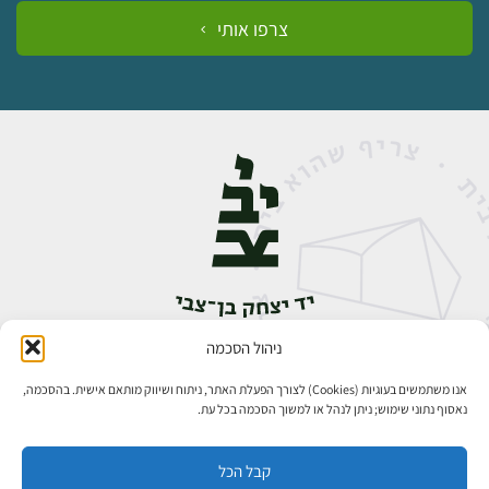
צרפו אותי
ניהול הסכמה
אבן גבירול 14, רחביה, ירושלים
טלפון:
02-5398888
אנו משתמשים בעוגיות (Cookies) לצורך הפעלת האתר, ניתוח ושיווק מותאם אישית. בהסכמה,
נאסוף נתוני שימוש; ניתן לנהל או למשוך הסכמה בכל עת.
קבל הכל