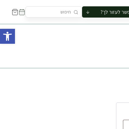
שר לעזור לך?
ור לקבוצה
פתח 
סיור
קורס
ר
רייה
ור בצריף