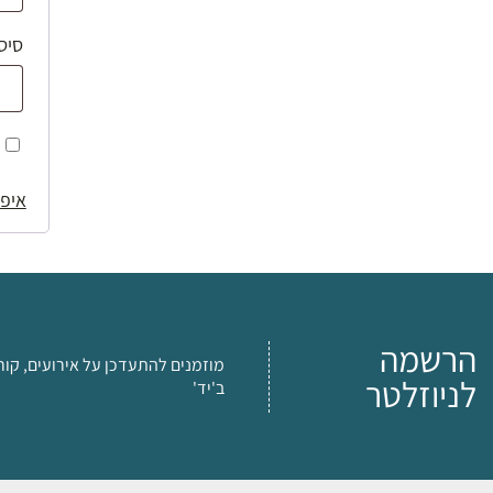
סיס
איפו
הרשמה
מוזמנים להתעדכן על אירועים, קור
לניוזלטר
ב'יד'