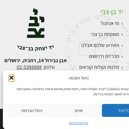
יד בן-צבי
מי אנחנו?
משפחת בן־צבי
האירוע שלכם אצלנו
מכרזים ודרושים
אבן גבירול 14, רחביה, ירושלים
מלגות וקולות קוראים
טלפון:
02-5398888
צור קשר
ניהול הסכמה
התחברות
אנו משתמשים בעוגיות (Cookies) לצורך הפעלת האתר, ניתוח ושיווק מותאם אישית. בהסכמה, נאסוף נתוני
הל או למשוך הסכמה בכל עת.
ל הכל
סירוב
ניהול העדפות
פיתוח אתרים
מדיניות פרטיות