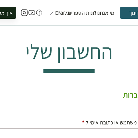
מי אנחנו?
חנות הספרים
בלוג
EN
איך אפ
ינוך
להזמין סי
להירשם ל
החשבון שלי
להירשם ל
לקנות ספ
לבקר בספ
לתאם ביק
רות
חובה
משתמש או כתובת אימייל
*