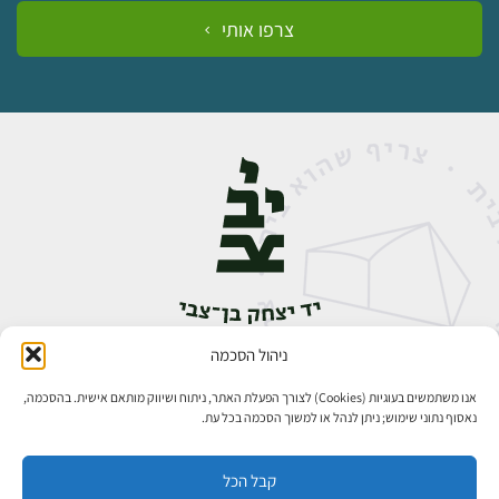
צרפו אותי
ניהול הסכמה
אבן גבירול 14, רחביה, ירושלים
טלפון:
02-5398888
אנו משתמשים בעוגיות (Cookies) לצורך הפעלת האתר, ניתוח ושיווק מותאם אישית. בהסכמה,
נאסוף נתוני שימוש; ניתן לנהל או למשוך הסכמה בכל עת.
קבל הכל