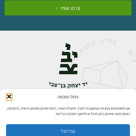
צרפו אותי
ניהול הסכמה
אבן גבירול 14, רחביה, ירושלים
טלפון:
02-5398888
אנו משתמשים בעוגיות (Cookies) לצורך הפעלת האתר, ניתוח ושיווק מותאם אישית. בהסכמה,
נאסוף נתוני שימוש; ניתן לנהל או למשוך הסכמה בכל עת.
קבל הכל