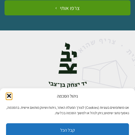
צרפו אותי
ניהול הסכמה
אבן גבירול 14, רחביה, ירושלים
טלפון:
02-5398888
אנו משתמשים בעוגיות (Cookies) לצורך הפעלת האתר, ניתוח ושיווק מותאם אישית. בהסכמה,
נאסוף נתוני שימוש; ניתן לנהל או למשוך הסכמה בכל עת.
קבל הכל