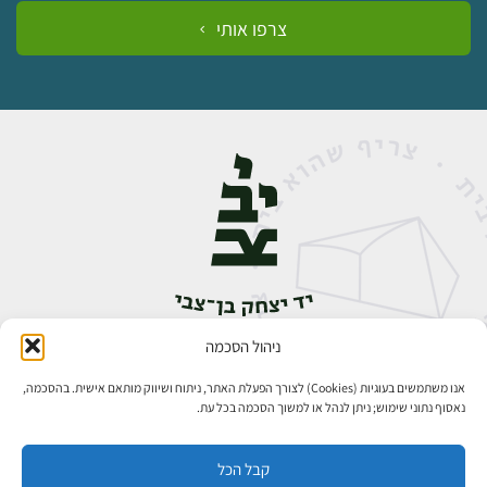
צרפו אותי
ניהול הסכמה
אבן גבירול 14, רחביה, ירושלים
טלפון:
02-5398888
אנו משתמשים בעוגיות (Cookies) לצורך הפעלת האתר, ניתוח ושיווק מותאם אישית. בהסכמה,
נאסוף נתוני שימוש; ניתן לנהל או למשוך הסכמה בכל עת.
קבל הכל