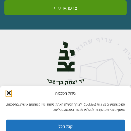
צרפו אותי
ניהול הסכמה
אבן גבירול 14, רחביה, ירושלים
טלפון:
02-5398888
אנו משתמשים בעוגיות (Cookies) לצורך הפעלת האתר, ניתוח ושיווק מותאם אישית. בהסכמה,
נאסוף נתוני שימוש; ניתן לנהל או למשוך הסכמה בכל עת.
קבל הכל