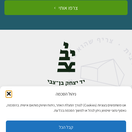
צרפו אותי
ניהול הסכמה
אבן גבירול 14, רחביה, ירושלים
טלפון:
02-5398888
אנו משתמשים בעוגיות (Cookies) לצורך הפעלת האתר, ניתוח ושיווק מותאם אישית. בהסכמה,
נאסוף נתוני שימוש; ניתן לנהל או למשוך הסכמה בכל עת.
קבל הכל