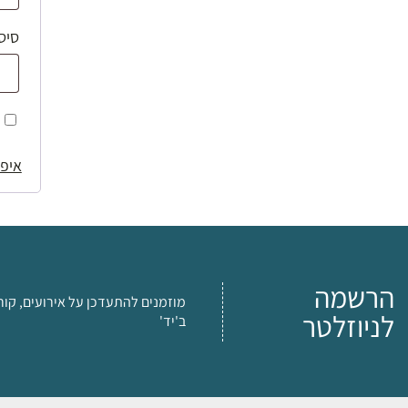
סיס
איפו
הרשמה
מוזמנים להתעדכן על אירועים, קור
לניוזלטר
ב'יד'