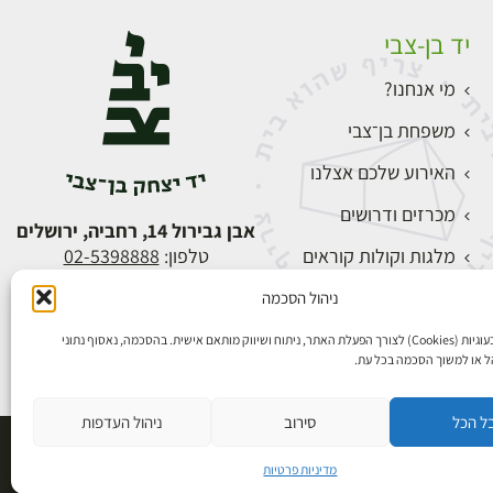
יד בן-צבי
מי אנחנו?
משפחת בן־צבי
האירוע שלכם אצלנו
מכרזים ודרושים
אבן גבירול 14, רחביה, ירושלים
מלגות וקולות קוראים
טלפון:
02-5398888
צור קשר
ניהול הסכמה
התחברות
אנו משתמשים בעוגיות (Cookies) לצורך הפעלת האתר, ניתוח ושיווק מותאם אישית. בהסכמה, נאסוף נתוני
הל או למשוך הסכמה בכל עת.
ל הכל
סירוב
ניהול העדפות
פיתוח אתרים
מדיניות פרטיות