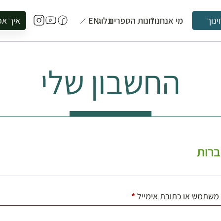
מי אנחנו?
חנות הספרים
בלוג
EN
איך אפ
ינוך
להזמין סי
להירשם ל
החשבון שלי
להירשם ל
לקנות ספ
לבקר בספ
לתאם ביק
רות
חובה
משתמש או כתובת אימייל
*