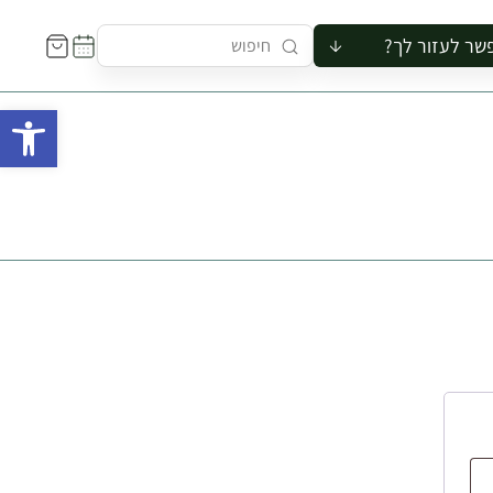
שר לעזור לך?
ור לקבוצה
פתח 
סיור
קורס
ר
רייה
ור בצריף