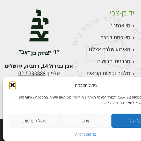
יד בן-צבי
מי אנחנו?
משפחת בן־צבי
האירוע שלכם אצלנו
מכרזים ודרושים
אבן גבירול 14, רחביה, ירושלים
מלגות וקולות קוראים
טלפון:
02-5398888
צור קשר
ניהול הסכמה
התחברות
אנו משתמשים בעוגיות (Cookies) לצורך הפעלת האתר, ניתוח ושיווק מותאם אישית. בהסכמה, נאסוף נתוני
הל או למשוך הסכמה בכל עת.
ל הכל
סירוב
ניהול העדפות
פיתוח אתרים
מדיניות פרטיות