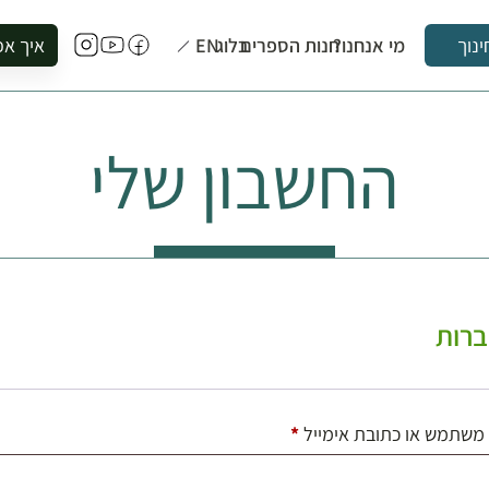
מי אנחנו?
חנות הספרים
בלוג
EN
איך אפ
ינוך
להזמין סי
להירשם ל
החשבון שלי
להירשם ל
לקנות ספ
לבקר בספ
לתאם ביק
רות
חובה
משתמש או כתובת אימייל
*