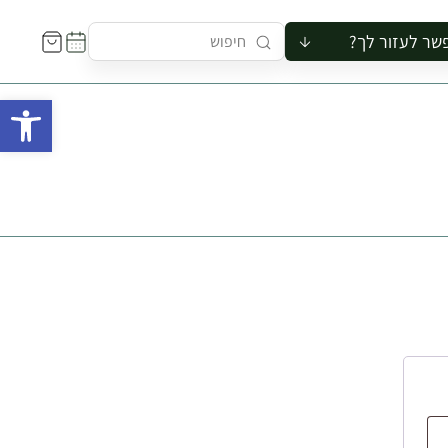
שר לעזור לך?
ור לקבוצה
פתח 
סיור
קורס
ר
רייה
ור בצריף