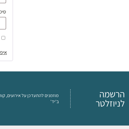
סיס
איפו
הרשמה
מוזמנים להתעדכן על אירועים, קור
לניוזלטר
ב'יד'