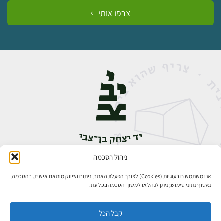
צרפו אותי
ניהול הסכמה
אבן גבירול 14, רחביה, ירושלים
טלפון:
02-5398888
אנו משתמשים בעוגיות (Cookies) לצורך הפעלת האתר, ניתוח ושיווק מותאם אישית. בהסכמה,
נאסוף נתוני שימוש; ניתן לנהל או למשוך הסכמה בכל עת.
קבל הכל