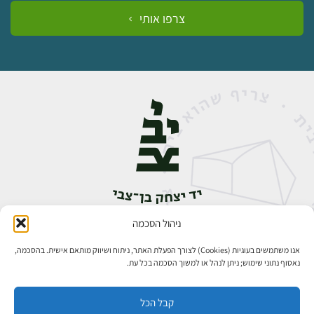
צרפו אותי
ניהול הסכמה
אבן גבירול 14, רחביה, ירושלים
טלפון:
02-5398888
אנו משתמשים בעוגיות (Cookies) לצורך הפעלת האתר, ניתוח ושיווק מותאם אישית. בהסכמה,
נאסוף נתוני שימוש; ניתן לנהל או למשוך הסכמה בכל עת.
קבל הכל